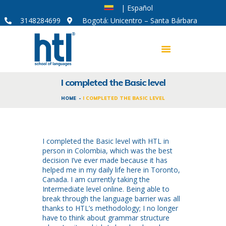
| Español
3148284699
Bogotá: Unicentro – Santa Bárbara
I completed the Basic level
CURSOS DE IDIOMAS
HOME
I COMPLETED THE BASIC LEVEL
MODALIDADES
CORPORATIVO
I completed the Basic level with HTL in
ACERCA DE HTL
person in Colombia, which was the best
decision I’ve ever made because it has
SOY APRENDIZ
helped me in my daily life here in Toronto,
Canada. I am currently taking the
Intermediate level online. Being able to
break through the language barrier was all
thanks to HTL’s methodology; I no longer
have to think about grammar structure