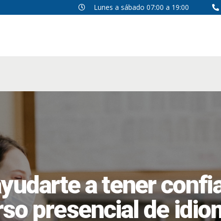
CURSOS DE IDIOMAS
Lunes a sábado 07:00 a 19:00
MODALIDADES
CORPORATIVO
ACERCA DE HTL
SOY APRENDIZ
yudarte a tener conf
so presencial de idi