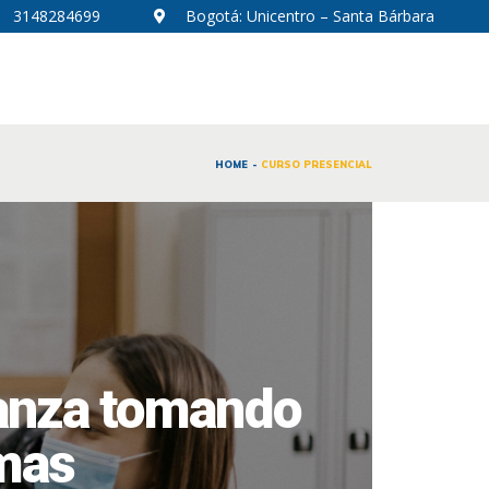
3148284699
Bogotá: Unicentro – Santa Bárbara
HOME
CURSO PRESENCIAL
ianza tomando
omas