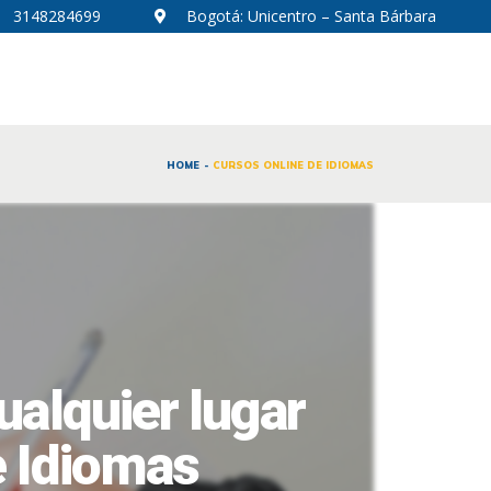
3148284699
Bogotá: Unicentro – Santa Bárbara
HOME
CURSOS ONLINE DE IDIOMAS
alquier lugar
e Idiomas