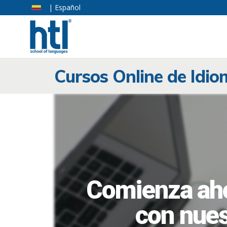
| Español
Cursos Online de Idi
Comienza aho
con nues