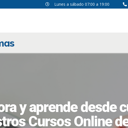
CURSOS DE IDIOMAS
Lunes a sábado 07:00 a 19:00
MODALIDADES
CORPORATIVO
omas
ACERCA DE HTL
SOY APRENDIZ
ra y aprende desde cu
tros Cursos Online d