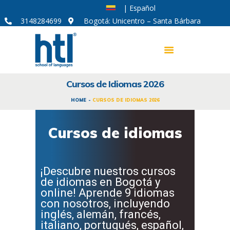
| Español
3148284699
Bogotá: Unicentro – Santa Bárbara
CURSOS DE IDIOMAS
Cursos de Idiomas 2026
MODALIDADES
HOME
CURSOS DE IDIOMAS 2026
CORPORATIVO
ACERCA DE HTL
Cursos de idiomas
SOY APRENDIZ
¡Descubre nuestros cursos
de idiomas en Bogotá y
online! Aprende 9 idiomas
con nosotros, incluyendo
inglés, alemán, francés,
italiano, portugués, español,