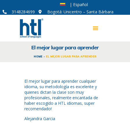
| Español
3148284699
Bogotá: Unicentro – Santa Bárbara
El mejor lugar para aprender
CURSOS DE IDIOMAS
HOME
EL MEJOR LUGAR PARA APRENDER
MODALIDADES
CORPORATIVO
El mejor lugar para aprender cualquier
ACERCA DE HTL
idioma, su metodología es excelente y
quienes dictan la clase son muy
SOY APRENDIZ
profesionales, realmente encantada de
haber escogido a HTL idiomas, super
recomendado!
Alejandra Garcia