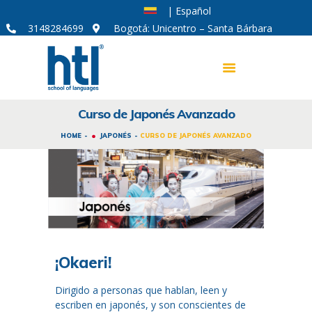
| Español
3148284699
Bogotá: Unicentro – Santa Bárbara
Curso de Japonés Avanzado
CURSOS DE IDIOMAS
HOME
JAPONÉS
CURSO DE JAPONÉS AVANZADO
MODALIDADES
CORPORATIVO
ACERCA DE HTL
SOY APRENDIZ
¡Okaeri!
Dirigido a personas que hablan, leen y
escriben en japonés, y son conscientes de