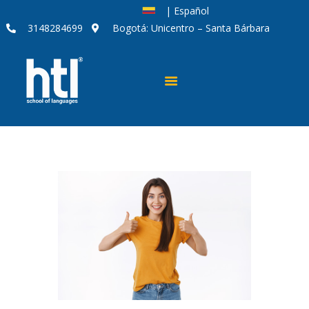
| Español
3148284699
Bogotá: Unicentro – Santa Bárbara
CURSOS DE IDIOMAS
MODALIDADES
CORPORATIVO
ACERCA DE HTL
SOY APRENDIZ